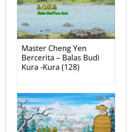
Master Cheng Yen
Bercerita – Balas Budi
Kura -Kura (128)