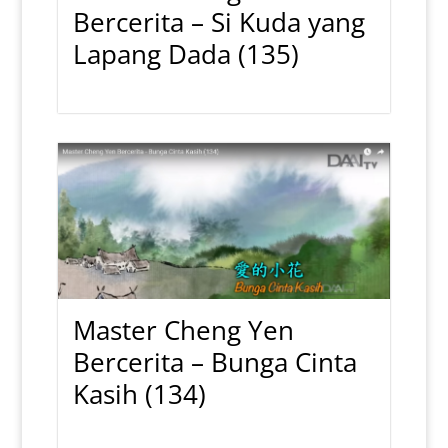
Bercerita – Si Kuda yang
Lapang Dada (135)
Master Cheng Yen
Bercerita – Bunga Cinta
Kasih (134)