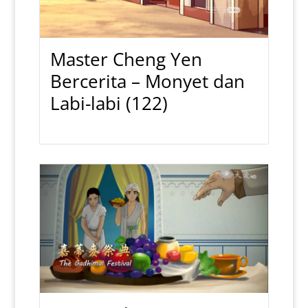
Master Cheng Yen
Bercerita – Monyet dan
Labi-labi (122)