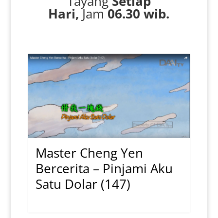
Tayang
Setiap
Hari,
Jam
06.30
wib.
Master Cheng Yen
Bercerita – Pinjami Aku
Satu Dolar (147)