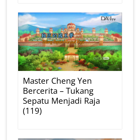
Master Cheng Yen
Bercerita – Tukang
Sepatu Menjadi Raja
(119)