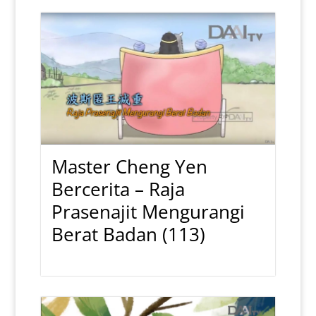
Master Cheng Yen
Bercerita – Raja
Prasenajit Mengurangi
Berat Badan (113)