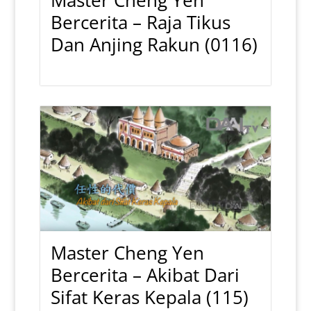
Bercerita – Raja Tikus
Dan Anjing Rakun (0116)
Master Cheng Yen
Bercerita – Akibat Dari
Sifat Keras Kepala (115)