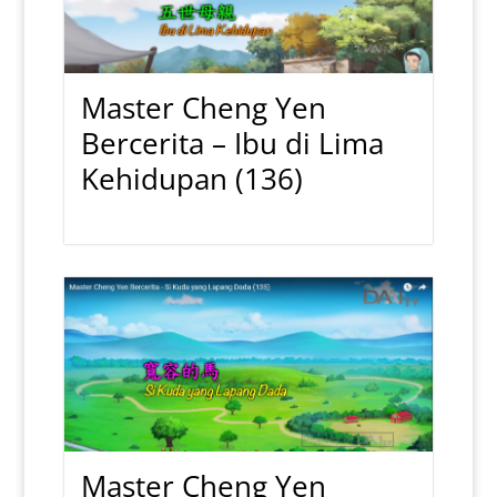
Master Cheng Yen
Bercerita – Ibu di Lima
Kehidupan (136)
Master Cheng Yen