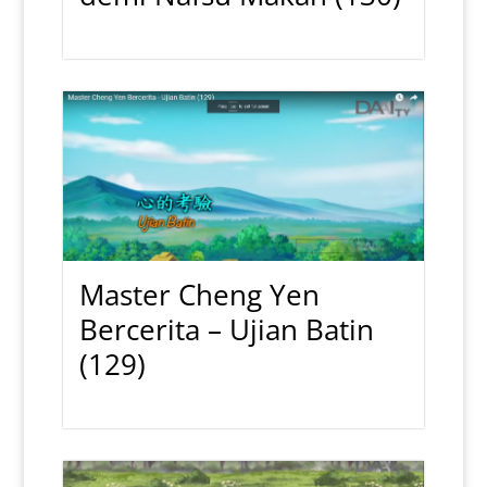
Master Cheng Yen
Bercerita – Ujian Batin
(129)