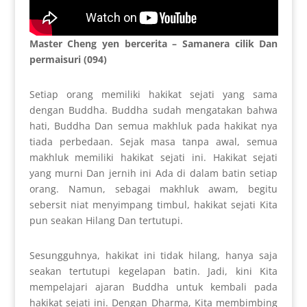
Master Cheng yen bercerita – Samanera cilik Dan
permaisuri (094)
Setiap orang memiliki hakikat sejati yang sama
dengan Buddha. Buddha sudah mengatakan bahwa
hati, Buddha Dan semua makhluk pada hakikat nya
tiada perbedaan. Sejak masa tanpa awal, semua
makhluk memiliki hakikat sejati ini. Hakikat sejati
yang murni Dan jernih ini Ada di dalam batin setiap
orang. Namun, sebagai makhluk awam, begitu
sebersit niat menyimpang timbul, hakikat sejati Kita
pun seakan Hilang Dan tertutupi.
Sesungguhnya, hakikat ini tidak hilang, hanya saja
seakan tertutupi kegelapan batin. Jadi, kini Kita
mempelajari ajaran Buddha untuk kembali pada
hakikat sejati ini. Dengan Dharma, Kita membimbing