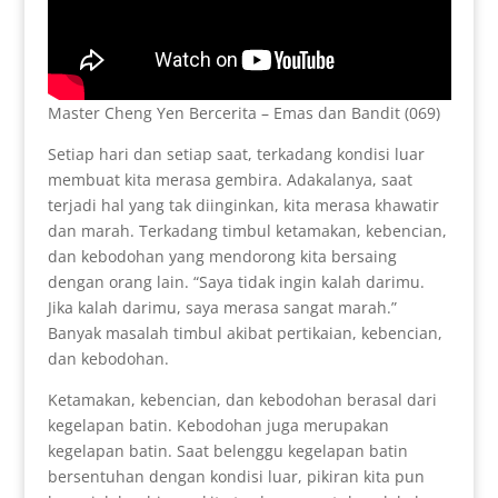
Master Cheng Yen Bercerita – Emas dan Bandit (069)
Setiap hari dan setiap saat, terkadang kondisi luar
membuat kita merasa gembira. Adakalanya, saat
terjadi hal yang tak diinginkan, kita merasa khawatir
dan marah. Terkadang timbul ketamakan, kebencian,
dan kebodohan yang mendorong kita bersaing
dengan orang lain. “Saya tidak ingin kalah darimu.
Jika kalah darimu, saya merasa sangat marah.”
Banyak masalah timbul akibat pertikaian, kebencian,
dan kebodohan.
Ketamakan, kebencian, dan kebodohan berasal dari
kegelapan batin. Kebodohan juga merupakan
kegelapan batin. Saat belenggu kegelapan batin
bersentuhan dengan kondisi luar, pikiran kita pun