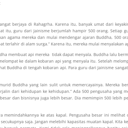
c
gat berjaya di Rahagrha. Karena itu, banyak umat dari keyaki
t itu, guru dari Jainisme berjumlah hampir 500 orang. Setiap
kan agama mereka dan mulai mendengar ajaran Buddha, 500 ora
at terlahir di alam surga.” Karena itu, mereka mulai menyalakan a
ddha membuat api mereka tidak dapat menyala. Buddha lalu berm
a melompat ke dalam kobaran api yang menyala itu. Setelah melom
lihat Buddha di tengah kobaran api. Para guru dari Jainisme sang
murid Buddha yang lain sulit untuk memercayainya. Mereka berta
erjalin dari kehidupan ke kehidupan.” Ada 500 pengusaha yang me
besar dan bisnisnya juga lebih besar. Dia memimpin 500 lebih p
ra memindahkannya ke atas kapal. Pengusaha besar ini melihat
 secukupnya saja. Jangan melebihi kapasitas muatan kapal. Kita