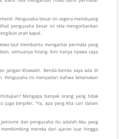
a. Kami rela mengambil risiko demi permata-
erhenti. Pengusaha besar ini segera membuang
elihat pengusaha besar ini rela mengorbankan
ngikuti arah kapal.
. Dewa laut membantu mengantar permata yang
tkan, semuanya hilang. Kini hanya nyawa saya
ian jangan khawatir. Benda-benda saya ada di
iri. Pengusaha ini menyadari bahwa ketamakan
ehidupan? Mengapa banyak orang yang tidak
 juga berpikir, “Ya, apa yang kita cari dalam
i Jainisme dan pengusaha itu adalah Aku yang
ku membimbing mereka dari ajaran luar hingga