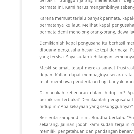
berpikir, “Sungguh jarang menemukan begitu
permata ini. Kami harus mengambilnya seban
Karena memuat terlalu banyak permata, kapal
permatanya ke laut. Melihat kapal pengusaha
permata demi menolong orang-orang, dewa la
Demikianlah kapal pengusaha itu berhasil m
dibuang pengusaha besar ke tepi dermaga. Pa
yang tersisa. Saya sudah kehilangan semuanya
Meski selamat, tetapi mereka sangat frustra
depan. Kalian dapat membaginya secara rata.
telah membawa penderitaan bagi banyak orang.
Di manakah kebenaran dalam hidup ini? Ap
berpikiran terbuka? Demikianlah pengusaha be
hidup ini? Apa kekayaan yang sesungguhnya?” 
Bercerita sampai di sini, Buddha berkata, “
sekarang. Jalinan jodoh kami sudah terjalin
memiliki pengetahuan dan pandangan benar.”