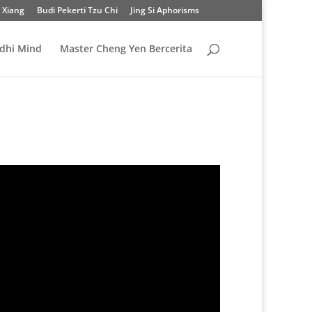
 Xiang
Budi Pekerti Tzu Chi
Jing Si Aphorisms
odhi Mind
Master Cheng Yen Bercerita