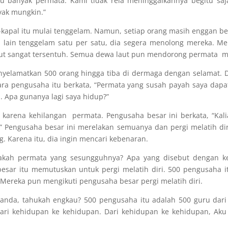
 banyak permata. Kami tidak rela meninggalkannya begitu saj
yak mungkin.”
-kapal itu mulai tenggelam. Namun, setiap orang masih enggan b
 lain tenggelam satu per satu, dia segera menolong mereka. M
ut sangat tersentuh. Semua dewa laut pun mendorong permata me
enyelamatkan 500 orang hingga tiba di dermaga dengan selamat
ra pengusaha itu berkata, “Permata yang susah payah saya dapa
. Apa gunanya lagi saya hidup?”
si karena kehilangan permata. Pengusaha besar ini berkata, “Kal
” Pengusaha besar ini merelakan semuanya dan pergi melatih d
 Karena itu, dia ingin mencari kebenaran.
akah permata yang sesungguhnya? Apa yang disebut dengan k
sar itu memutuskan untuk pergi melatih diri. 500 pengusaha itu
Mereka pun mengikuti pengusaha besar pergi melatih diri.
Ananda, tahukah engkau? 500 pengusaha itu adalah 500 guru dar
 dari kehidupan ke kehidupan. Dari kehidupan ke kehidupan, A