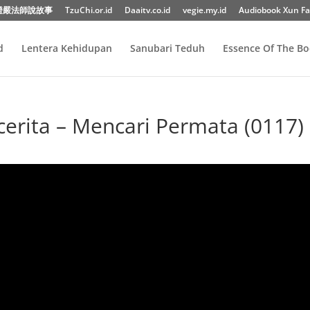
證嚴法師說故事
TzuChi.or.id
Daaitv.co.id
vegie.my.id
Audiobook Xun Fa
d
Lentera Kehidupan
Sanubari Teduh
Essence Of The B
erita – Mencari Permata (0117)