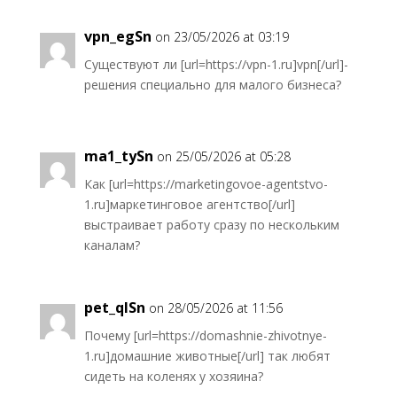
vpn_egSn
on 23/05/2026 at 03:19
Существуют ли [url=https://vpn-1.ru]vpn[/url]-
решения специально для малого бизнеса?
ma1_tySn
on 25/05/2026 at 05:28
Как [url=https://marketingovoe-agentstvo-
1.ru]маркетинговое агентство[/url]
выстраивает работу сразу по нескольким
каналам?
pet_qlSn
on 28/05/2026 at 11:56
Почему [url=https://domashnie-zhivotnye-
1.ru]домашние животные[/url] так любят
сидеть на коленях у хозяина?