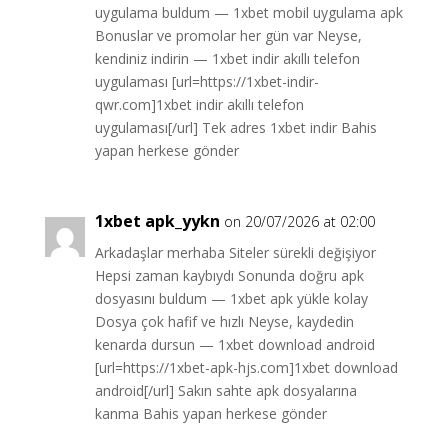
uygulama buldum — 1xbet mobil uygulama apk
Bonuslar ve promolar her gün var Neyse,
kendiniz indirin — 1xbet indir akıllı telefon
uygulaması [url=https://1xbet-indir-
qwr.com]1xbet indir akıllı telefon
uygulaması[/url] Tek adres 1xbet indir Bahis
yapan herkese gönder
1xbet apk_yykn
on 20/07/2026 at 02:00
Arkadaşlar merhaba Siteler sürekli değişiyor
Hepsi zaman kaybıydı Sonunda doğru apk
dosyasını buldum — 1xbet apk yükle kolay
Dosya çok hafif ve hızlı Neyse, kaydedin
kenarda dursun — 1xbet download android
[url=https://1xbet-apk-hjs.com]1xbet download
android[/url] Sakın sahte apk dosyalarına
kanma Bahis yapan herkese gönder