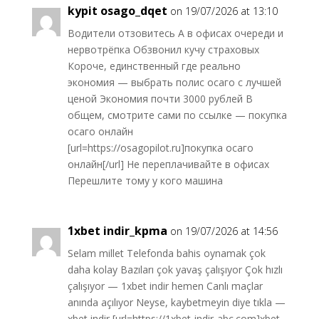
kypit osago_dqet
on 19/07/2026 at 13:10
Водители отзовитесь А в офисах очереди и
нервотрёпка Обзвонил кучу страховых
Короче, единственный где реально
экономия — выбрать полис осаго с лучшей
ценой Экономия почти 3000 рублей В
общем, смотрите сами по ссылке — покупка
осаго онлайн
[url=https://osagopilot.ru]покупка осаго
онлайн[/url] Не переплачивайте в офисах
Перешлите тому у кого машина
1xbet indir_kpma
on 19/07/2026 at 14:56
Selam millet Telefonda bahis oynamak çok
daha kolay Bazıları çok yavaş çalışıyor Çok hızlı
çalışıyor — 1xbet indir hemen Canlı maçlar
anında açılıyor Neyse, kaybetmeyin diye tıkla —
xbet indir [url=https://1xbet-indir-abc.com]xbet