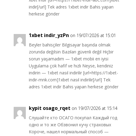
indir[/url] Tek adres 1xbet indir Bahis yapan
herkese gönder
1xbet indir_yzPn
on 19/07/2026 at 15:01
Beyler bahisçiler Bilgisayar başında olmak
zorunda değilsin Bazıları güvenli değil Hiçbir
sorun yaşamadım — 1xbet mobii en iyisi
Uygulama çok hafif ve hızlı Neyse, kendiniz
indirin — 1xbet nasıl indirilir [url=https://1xbet-
indir-mnk.com]1xbet nasıl indirilir[/url] Tek
adres 1xbet indir Bahis yapan herkese gönder
kypit osago_rqet
on 19/07/2026 at 15:14
Слушайте кто ОСАГО покупал Каждый год
одно и то же Обзвонил кучу страховых
Короче, нашел нормальный способ —