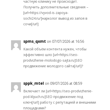
частную клинику не происходит.
Получить дополнительные сведения –
[url=https://vyvod-is-zapoya-
sochi24.ru/]нарколог вывод из запоя в
сочи[/url]
spms_qxmt
on 07/07/2026 at 16:56
Какой объём контента нужен, чтобы
эффективно шло [url=https://seo-
prodvizhenie-molodogo-sajta.ru]SEO
продвижение молодого сайта[/url]?
sppk_mtel
on 09/07/2026 at 08:59
Включает ли [url=https://seo-prodvizhenie-
pod-klyuch.ru]SEO продвижение под
ключ[/url] работу с репутацией и внешними
площадками?