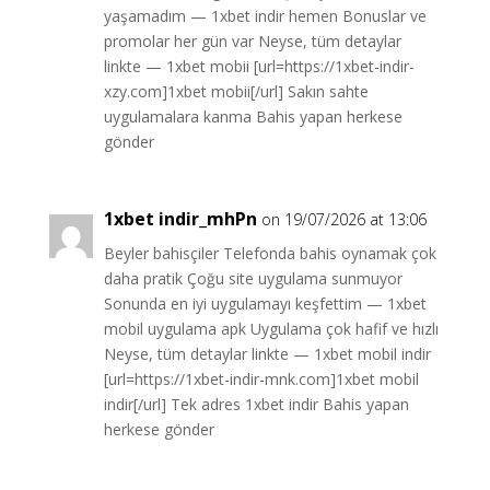
yaşamadım — 1xbet indir hemen Bonuslar ve
promolar her gün var Neyse, tüm detaylar
linkte — 1xbet mobii [url=https://1xbet-indir-
xzy.com]1xbet mobii[/url] Sakın sahte
uygulamalara kanma Bahis yapan herkese
gönder
1xbet indir_mhPn
on 19/07/2026 at 13:06
Beyler bahisçiler Telefonda bahis oynamak çok
daha pratik Çoğu site uygulama sunmuyor
Sonunda en iyi uygulamayı keşfettim — 1xbet
mobil uygulama apk Uygulama çok hafif ve hızlı
Neyse, tüm detaylar linkte — 1xbet mobil indir
[url=https://1xbet-indir-mnk.com]1xbet mobil
indir[/url] Tek adres 1xbet indir Bahis yapan
herkese gönder