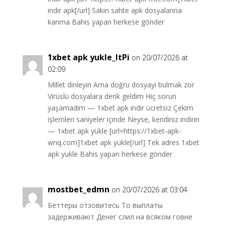
indir apk[/url] Sakın sahte apk dosyalarına
kanma Bahis yapan herkese gönder
1xbet apk yukle_ltPi
on 20/07/2026 at
02:09
Millet dinleyin Ama doğru dosyayı bulmak zor
Virüslü dosyalara denk geldim Hiç sorun
yaşamadım — 1xbet apk indir ücretsiz Çekim
işlemleri saniyeler içinde Neyse, kendiniz indirin
— 1xbet apk yükle [url=https://1xbet-apk-
wnq.com]1xbet apk yükle[/url] Tek adres 1xbet
apk yukle Bahis yapan herkese gönder
mostbet_edmn
on 20/07/2026 at 03:04
Беттеры отзовитесь То выплаты
задерживают Денег слил на всяком говне