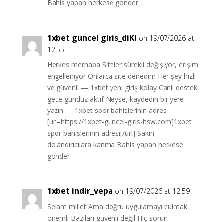
Bahis yapan herkese gönder
1xbet guncel giris_diKi
on 19/07/2026 at
12:55
Herkes merhaba Siteler sürekli değişiyor, erişim
engelleniyor Onlarca site denedim Her şey hızlı
ve güvenli — 1xbet yeni giriş kolay Canlı destek
gece gündüz aktif Neyse, kaydedin bir yere
yazın — 1xbet spor bahislerinin adresi
[url=https://1xbet-guncel-giris-hsw.com]1xbet
spor bahislerinin adresi[/url] Sakın
dolandırıcılara kanma Bahis yapan herkese
gönder
1xbet indir_vepa
on 19/07/2026 at 12:59
Selam millet Ama doğru uygulamayı bulmak
önemli Bazıları güvenli değil Hiç sorun