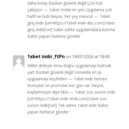
daha kolay Bazıları güvenli değil Çok hızlı
çalışıyor — 1xbet mobii en iyisi Uygulama çok
hafif ve hızlı Neyse, her şey mevcut — 1xbet
giriş indir [url=https://1xbet-indir-abc.com]1xbet
giriş indir[/url] Sakın sahte uygulamalara kanma
Bahis yapan herkese gönder
1xbet indir_ftPn
on 19/07/2026 at 18:49
Millet dinleyin Ama doğru uygulamayı bulmak
şart Bazıları güvenli değil Sonunda en iyi
uygulamayı keşfettim — 1xbet indir hemen
Bonuslar ve promolar her gün var Neyse,
kaybetmeyin diye tıkla — 1xbet son sürüm indir
[url=https://1xbet-indir-mnk.com]1xbet son
sürüm indir[/url] Tek adres 1xbet indir Bahis
yapan herkese gönder