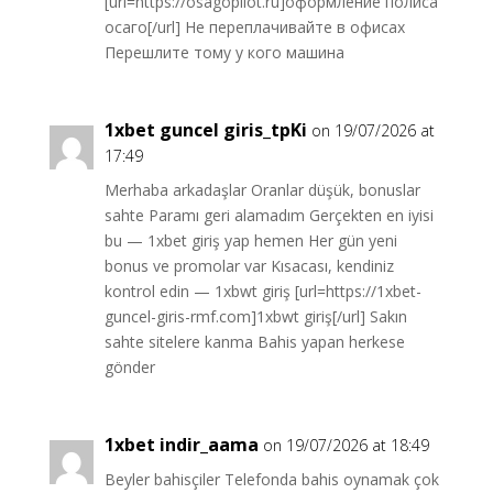
[url=https://osagopilot.ru]оформление полиса
осаго[/url] Не переплачивайте в офисах
Перешлите тому у кого машина
1xbet guncel giris_tpKi
on 19/07/2026 at
17:49
Merhaba arkadaşlar Oranlar düşük, bonuslar
sahte Paramı geri alamadım Gerçekten en iyisi
bu — 1xbet giriş yap hemen Her gün yeni
bonus ve promolar var Kısacası, kendiniz
kontrol edin — 1xbwt giriş [url=https://1xbet-
guncel-giris-rmf.com]1xbwt giriş[/url] Sakın
sahte sitelere kanma Bahis yapan herkese
gönder
1xbet indir_aama
on 19/07/2026 at 18:49
Beyler bahisçiler Telefonda bahis oynamak çok