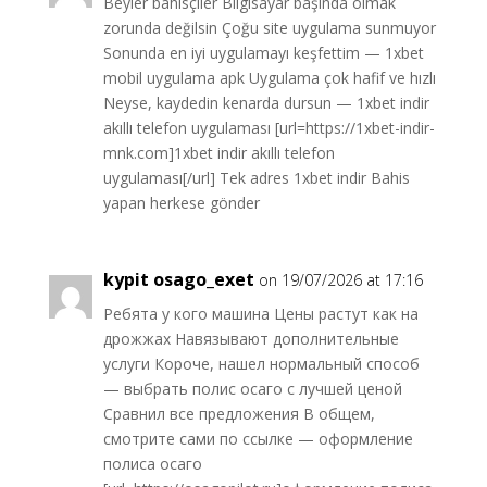
Beyler bahisçiler Bilgisayar başında olmak
zorunda değilsin Çoğu site uygulama sunmuyor
Sonunda en iyi uygulamayı keşfettim — 1xbet
mobil uygulama apk Uygulama çok hafif ve hızlı
Neyse, kaydedin kenarda dursun — 1xbet indir
akıllı telefon uygulaması [url=https://1xbet-indir-
mnk.com]1xbet indir akıllı telefon
uygulaması[/url] Tek adres 1xbet indir Bahis
yapan herkese gönder
kypit osago_exet
on 19/07/2026 at 17:16
Ребята у кого машина Цены растут как на
дрожжах Навязывают дополнительные
услуги Короче, нашел нормальный способ
— выбрать полис осаго с лучшей ценой
Сравнил все предложения В общем,
смотрите сами по ссылке — оформление
полиса осаго