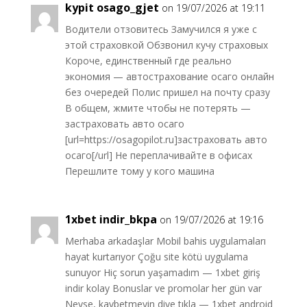
kypit osago_gjet
on 19/07/2026 at 19:11
Водители отзовитесь Замучился я уже с
этой страховкой Обзвонил кучу страховых
Короче, единственный где реально
экономия — автострахование осаго онлайн
без очередей Полис пришел на почту сразу
В общем, жмите чтобы не потерять —
застраховать авто осаго
[url=https://osagopilot.ru]застраховать авто
осаго[/url] Не переплачивайте в офисах
Перешлите тому у кого машина
1xbet indir_bkpa
on 19/07/2026 at 19:16
Merhaba arkadaşlar Mobil bahis uygulamaları
hayat kurtarıyor Çoğu site kötü uygulama
sunuyor Hiç sorun yaşamadım — 1xbet giriş
indir kolay Bonuslar ve promolar her gün var
Neyse, kaybetmeyin diye tıkla — 1xbet android