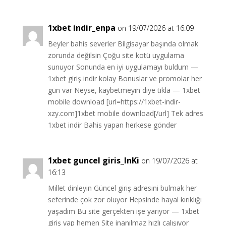
1xbet indir_enpa
on 19/07/2026 at 16:09
Beyler bahis severler Bilgisayar başında olmak
zorunda değilsin Çoğu site kötü uygulama
sunuyor Sonunda en iyi uygulamayı buldum —
1xbet giriş indir kolay Bonuslar ve promolar her
gün var Neyse, kaybetmeyin diye tıkla — 1xbet
mobile download [url=https://1xbet-indir-
xzy.com]1xbet mobile download[/url] Tek adres
1xbet indir Bahis yapan herkese gönder
1xbet guncel giris_lnKi
on 19/07/2026 at
16:13
Millet dinleyin Güncel giriş adresini bulmak her
seferinde çok zor oluyor Hepsinde hayal kırıklığı
yaşadım Bu site gerçekten işe yarıyor — 1xbet
giriş yap hemen Site inanılmaz hızlı çalışıyor