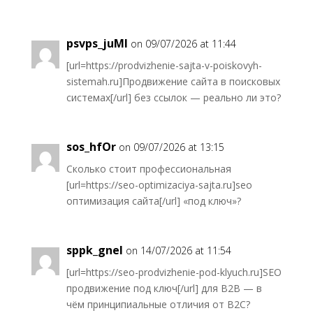
psvps_juMl
on 09/07/2026 at 11:44
[url=https://prodvizhenie-sajta-v-poiskovyh-
sistemah.ru]Продвижение сайта в поисковых
системах[/url] без ссылок — реально ли это?
sos_hfOr
on 09/07/2026 at 13:15
Сколько стоит профессиональная
[url=https://seo-optimizaciya-sajta.ru]seo
оптимизация сайта[/url] «под ключ»?
sppk_gnel
on 14/07/2026 at 11:54
[url=https://seo-prodvizhenie-pod-klyuch.ru]SEO
продвижение под ключ[/url] для B2B — в
чём принципиальные отличия от B2C?