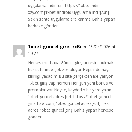
uygulama indir [url=https://1xbet-indir-
xzy.com]1xbet android uygulama indir[/url]
Sakın sahte uygulamalara kanma Bahis yapan
herkese gönder
1xbet guncel giris_rcKi
on 19/07/2026 at
19:27
Herkes merhaba Güncel giriş adresini bulmak
her seferinde çok zor oluyor Hepsinde hayal
kırıklığı yaşadım Bu site gerçekten işe yarıyor —
1xbet giriş yap hemen Her gün yeni bonus ve
promolar var Neyse, kaydedin bir yere yazın —
1xbet güncel adres [url=https://1xbet-guncel-
giris-hsw.com]1xbet güncel adres[/url] Tek
adres 1xbet güncel giriş Bahis yapan herkese
gönder