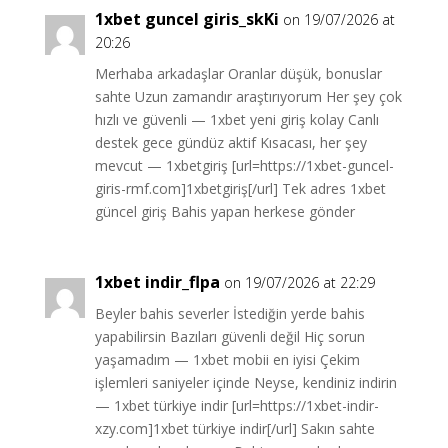
1xbet guncel giris_skKi
on 19/07/2026 at
20:26
Merhaba arkadaşlar Oranlar düşük, bonuslar
sahte Uzun zamandır araştırıyorum Her şey çok
hızlı ve güvenli — 1xbet yeni giriş kolay Canlı
destek gece gündüz aktif Kısacası, her şey
mevcut — 1xbetgiriş [url=https://1xbet-guncel-
giris-rmf.com]1xbetgiriş[/url] Tek adres 1xbet
güncel giriş Bahis yapan herkese gönder
1xbet indir_flpa
on 19/07/2026 at 22:29
Beyler bahis severler İstediğin yerde bahis
yapabilirsin Bazıları güvenli değil Hiç sorun
yaşamadım — 1xbet mobii en iyisi Çekim
işlemleri saniyeler içinde Neyse, kendiniz indirin
— 1xbet türkiye indir [url=https://1xbet-indir-
xzy.com]1xbet türkiye indir[/url] Sakın sahte