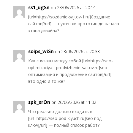
ss1_ugSn
on 23/06/2026 at 20:14
[url=https://sozdanie-sajtov-1.ru]Создание
сайтов[/url] — нужен ли прототип до начала
этапа дизайна?
soips_wiSn
on 23/06/2026 at 20:33
Как связаны между собой [url=https://seo-
optimizaciya-i-prodvizhenie-sajtov.ru]seo
оптимизация и продвижение сайтов[/url] —
это одно и то же?
spk_xrOn
on 26/06/2026 at 11:02
Что реально должно входить в
[url=https://seo-pod-klyuch.ru]seo под
ключ[/url] — полный список работ?