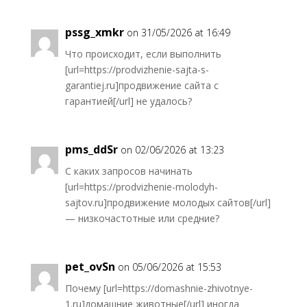
pssg_xmkr
on 31/05/2026 at 16:49
Что происходит, если выполнить
[url=https://prodvizhenie-sajta-s-
garantiej.ru]продвижение сайта с
гарантией[/url] не удалось?
pms_ddSr
on 02/06/2026 at 13:23
С каких запросов начинать
[url=https://prodvizhenie-molodyh-
sajtov.ru]продвижение молодых сайтов[/url]
— низкочастотные или средние?
pet_ovSn
on 05/06/2026 at 15:53
Почему [url=https://domashnie-zhivotnye-
1.ru]домашние животные[/url] иногда