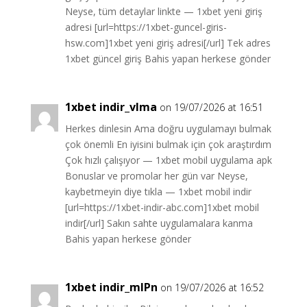
Neyse, tüm detaylar linkte — 1xbet yeni giriş
adresi [url=https://1xbet-guncel-giris-
hsw.com]1xbet yeni giriş adresi[/url] Tek adres
1xbet güncel giriş Bahis yapan herkese gönder
1xbet indir_vlma
on 19/07/2026 at 16:51
Herkes dinlesin Ama doğru uygulamayı bulmak
çok önemli En iyisini bulmak için çok araştırdım
Çok hızlı çalışıyor — 1xbet mobil uygulama apk
Bonuslar ve promolar her gün var Neyse,
kaybetmeyin diye tıkla — 1xbet mobil indir
[url=https://1xbet-indir-abc.com]1xbet mobil
indir[/url] Sakın sahte uygulamalara kanma
Bahis yapan herkese gönder
1xbet indir_mlPn
on 19/07/2026 at 16:52