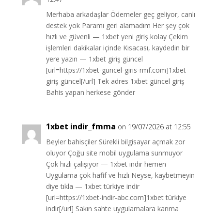
Merhaba arkadaşlar Ödemeler geç geliyor, canlı
destek yok Paramı geri alamadım Her şey çok
hızlı ve güvenli — 1xbet yeni giriş kolay Çekim
işlemleri dakikalar içinde Kısacası, kaydedin bir
yere yazın — 1xbet giriş güncel
[url=https://1xbet-guncel-giris-rmf.com]1xbet
giriş güncel[/url] Tek adres 1xbet güncel giriş
Bahis yapan herkese gönder
1xbet indir_fmma
on 19/07/2026 at 12:55
Beyler bahisçiler Sürekli bilgisayar açmak zor
oluyor Çoğu site mobil uygulama sunmuyor
Çok hızlı çalışıyor — 1xbet indir hemen
Uygulama çok hafif ve hızlı Neyse, kaybetmeyin
diye tıkla — 1xbet türkiye indir
[url=https://1xbet-indir-abc.com]1xbet türkiye
indir[/url] Sakın sahte uygulamalara kanma