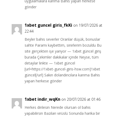
uygulamalara kanma Bahis yapan herkese
gönder
1xbet guncel giris_fkKi
on 19/07/2026 at
22:44
Beyler bahis severler Oranlar düşük, bonuslar
sahte Paramı kaybettim, sinirlerim bozuldu Bu
site gerçekten işe yarıyor — 1xbet güncel giriş
burada Çekimler dakikalar içinde Neyse, tüm
detaylar linkte — 1xbet güncel
[url=https://1xbet-guncel-giris-hsw.com]1xbet
güncel[/url] Sakın dolandırıcılara kanma Bahis
yapan herkese gönder
1xbet indir_wqKn
on 20/07/2026 at 01:46
Herkes dinlesin Nerede olursan ol bahis
yapabilirsin Bazıları virüslü Sonunda harika bir