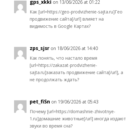
gps_xkki
on 13/06/2026 at 01:22
Как [url=https://geo-prodvizhenie-sajta.ru]Гео
продвижение сайта[/url] влияет на
видимость в Google Картах?
zps_sjsr
on 18/06/2026 at 14:40
Как понять, что настало время
[url=https://zakazat-prodvizhenie-
sajta.ru]заказать продвижение сайта[/url], а
не продолжать ждать?
pet_fiSn
on 19/06/2026 at 05:43
Почему [url=https://domashnie-zhivotnye-
1.ru]домашние животные[/url] иногда издают
звуки во время сна?