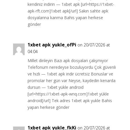
kendiniz indirin — 1xbet apk [url=https://1xbet-
apk-rft.com]1xbet apk[/url] Sakın sahte apk
dosyalarına kanma Bahis yapan herkese
gönder
1xbet apk yukle_ofPi
on 20/07/2026 at
04:04
Millet dinleyin Bazı apk dosyaları çalışmıyor
Telefonum neredeyse bozuluyordu Çok güvenli
ve hızlı — 1xbet apk indir ücretsiz Bonuslar ve
promolar her gün var Neyse, kaydedin kenarda
dursun — 1xbet yükle android
[url=https://1xbet-apk-wnq.com]1xbet yükle
android[/url] Tek adres 1xbet apk yukle Bahis
yapan herkese gönder
1xbet apk yukle_fkKi
on 20/07/2026 at