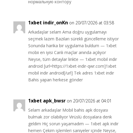
нормальную контору
1xbet indir_onKn
on 20/07/2026 at 03:58
Arkadaşlar selam Ama doğru uygulamayı
seçmek lazım Bazıları sürekli güncelleme istiyor
Sonunda harika bir uygulama buldum — 1xbet
mobii en iyisi Canlı maçlar anında açılıyor
Neyse, tüm detaylar linkte — 1xbet mobil indir
android [url=https://1xbet-indir-qwr.com]1xbet
mobil indir android[/url] Tek adres 1xbet indir
Bahis yapan herkese gönder
1xbet apk_bwsr
on 20/07/2026 at 04:01
Selam arkadaşlar Mobil bahis apk dosyası
bulmak zor olabiliyor Virüslü dosyalara denk
geldim Hiç sorun yaşamadım — 1xbet apk indir
hemen Çekim işlemleri saniyeler içinde Neyse,