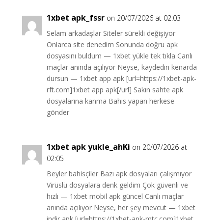
1xbet apk_fssr
on 20/07/2026 at 02:03
Selam arkadaşlar Siteler sürekli değişiyor
Onlarca site denedim Sonunda doğru apk
dosyasını buldum — 1xbet yükle tek tıkla Canlı
maçlar anında açılıyor Neyse, kaydedin kenarda
dursun — 1xbet app apk [url=https://1xbet-apk-
rft.com]1xbet app apk[/url] Sakın sahte apk
dosyalarına kanma Bahis yapan herkese
gönder
1xbet apk yukle_ahKi
on 20/07/2026 at
02:05
Beyler bahisçiler Bazı apk dosyaları çalışmıyor
Virüslü dosyalara denk geldim Çok güvenli ve
hızlı — 1xbet mobil apk güncel Canlı maçlar
anında açılıyor Neyse, her şey mevcut — 1xbet
indir apk [url=https://1xbet-apk-mtc.com]1xbet