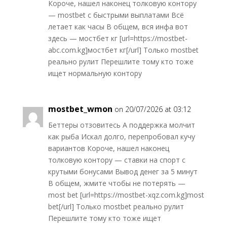
Короче, нашел наконец толковую контору
— mostbet с быстрыми выплатами Всё
летает как часы В общем, вся инфа вот
здесь — мостбет кг [url=https://mostbet-
abc.com.kg]мостбет кг[/url] Только mostbet
реально рулит Перешлите тому кто тоже
ищет нормальную контору
mostbet_wmon
on 20/07/2026 at 03:12
Беттеры отзовитесь А поддержка молчит
как рыба Искал долго, перепробовал кучу
вариантов Короче, нашел наконец
толковую контору — ставки на спорт с
крутыми бонусами Вывод денег за 5 минут
В общем, жмите чтобы не потерять —
most bet [url=https://mostbet-xqz.com.kg]most
bet[/url] Только mostbet реально рулит
Перешлите тому кто тоже ищет