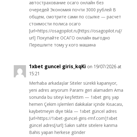
автострахование осаго онлайн без
очередей Экономия почти 3000 рублей В
общем, смотрите сами по ссылке — расчет
стоимости полиса осаго
[url=https://osagopilot.ru]https://osagopilot.ru[/
url] Покупайте ОСАГО онлайн выгодно
Перешлите тому у кого машина
1xbet guncel giris_kqKi
on 19/07/2026 at
15:21
Merhaba arkadaşlar Siteler sürekli kapanıyor,
yeni adres arıyorum Paramı geri alamadım Ama
sonunda bu siteyi keşfettim — 1xbet giriş yap
hemen Çekim işlemleri dakikalar içinde Kısacası,
kaybetmeyin diye tıkla — 1xbet güncel adres
[url=https://1xbet-guncel-giris-rmf.com]1xbet
güncel adres[/url] Sakın sahte sitelere kanma
Bahis yapan herkese gönder