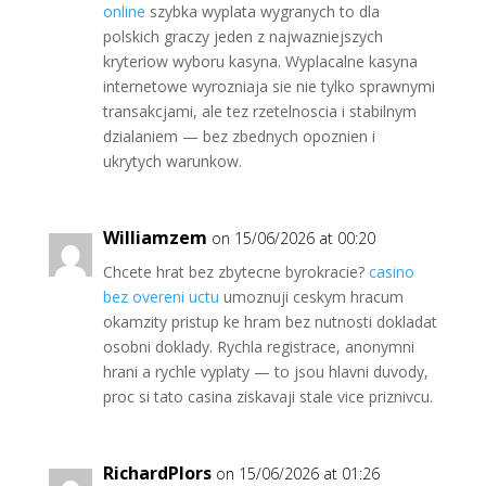
online
szybka wyplata wygranych to dla
polskich graczy jeden z najwazniejszych
kryteriow wyboru kasyna. Wyplacalne kasyna
internetowe wyrozniaja sie nie tylko sprawnymi
transakcjami, ale tez rzetelnoscia i stabilnym
dzialaniem — bez zbednych opoznien i
ukrytych warunkow.
Williamzem
on 15/06/2026 at 00:20
Chcete hrat bez zbytecne byrokracie?
casino
bez overeni uctu
umoznuji ceskym hracum
okamzity pristup ke hram bez nutnosti dokladat
osobni doklady. Rychla registrace, anonymni
hrani a rychle vyplaty — to jsou hlavni duvody,
proc si tato casina ziskavaji stale vice priznivcu.
RichardPlors
on 15/06/2026 at 01:26