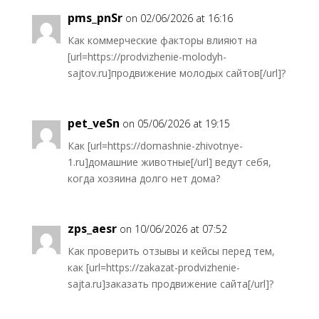
pms_pnSr
on 02/06/2026 at 16:16
Как коммерческие факторы влияют на
[url=https://prodvizhenie-molodyh-
sajtov.ru]продвижение молодых сайтов[/url]?
pet_veSn
on 05/06/2026 at 19:15
Как [url=https://domashnie-zhivotnye-
1.ru]домашние животные[/url] ведут себя,
когда хозяина долго нет дома?
zps_aesr
on 10/06/2026 at 07:52
Как проверить отзывы и кейсы перед тем,
как [url=https://zakazat-prodvizhenie-
sajta.ru]заказать продвижение сайта[/url]?