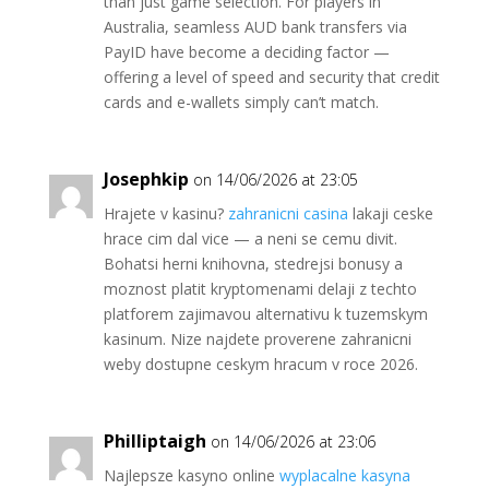
than just game selection. For players in
Australia, seamless AUD bank transfers via
PayID have become a deciding factor —
offering a level of speed and security that credit
cards and e-wallets simply can’t match.
Josephkip
on 14/06/2026 at 23:05
Hrajete v kasinu?
zahranicni casina
lakaji ceske
hrace cim dal vice — a neni se cemu divit.
Bohatsi herni knihovna, stedrejsi bonusy a
moznost platit kryptomenami delaji z techto
platforem zajimavou alternativu k tuzemskym
kasinum. Nize najdete proverene zahranicni
weby dostupne ceskym hracum v roce 2026.
Philliptaigh
on 14/06/2026 at 23:06
Najlepsze kasyno online
wyplacalne kasyna