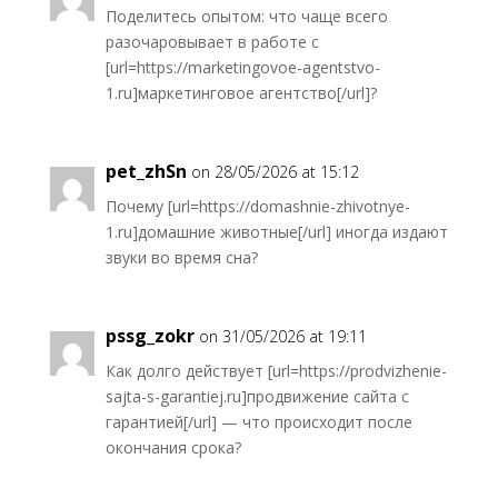
Поделитесь опытом: что чаще всего
разочаровывает в работе с
[url=https://marketingovoe-agentstvo-
1.ru]маркетинговое агентство[/url]?
pet_zhSn
on 28/05/2026 at 15:12
Почему [url=https://domashnie-zhivotnye-
1.ru]домашние животные[/url] иногда издают
звуки во время сна?
pssg_zokr
on 31/05/2026 at 19:11
Как долго действует [url=https://prodvizhenie-
sajta-s-garantiej.ru]продвижение сайта с
гарантией[/url] — что происходит после
окончания срока?