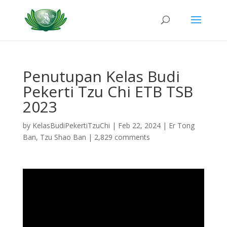
Penutupan Kelas Budi
Pekerti Tzu Chi ETB TSB
2023
by
KelasBudiPekertiTzuChi
|
Feb 22, 2024
|
Er Tong
Ban
,
Tzu Shao Ban
|
2,829 comments