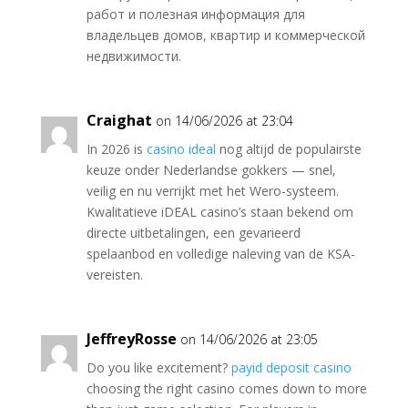
работ и полезная информация для
владельцев домов, квартир и коммерческой
недвижимости.
Craighat
on 14/06/2026 at 23:04
In 2026 is
casino ideal
nog altijd de populairste
keuze onder Nederlandse gokkers — snel,
veilig en nu verrijkt met het Wero-systeem.
Kwalitatieve iDEAL casino’s staan bekend om
directe uitbetalingen, een gevarieerd
spelaanbod en volledige naleving van de KSA-
vereisten.
JeffreyRosse
on 14/06/2026 at 23:05
Do you like excitement?
payid deposit casino
choosing the right casino comes down to more