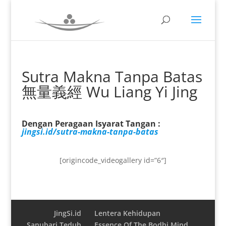
Sutra Makna Tanpa Batas
無量義經 Wu Liang Yi Jing
Dengan Peragaan Isyarat Tangan :
jingsi.id/sutra-makna-tanpa-batas
[origincode_videogallery id=”6″]
JingSi.id
Lentera Kehidupan
Sanubari Teduh
Essence Of The Bodhi Mind