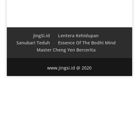
JingSi.id
Lentera Kehidupan
Sanubari Teduh
Essence Of The Bodhi Mind
Master Cheng Yen Bercerita
www.jingsi.id @ 2020