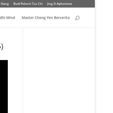
 Xiang
Budi Pekerti Tzu Chi
Jing Si Aphorisms
odhi Mind
Master Cheng Yen Bercerita
)