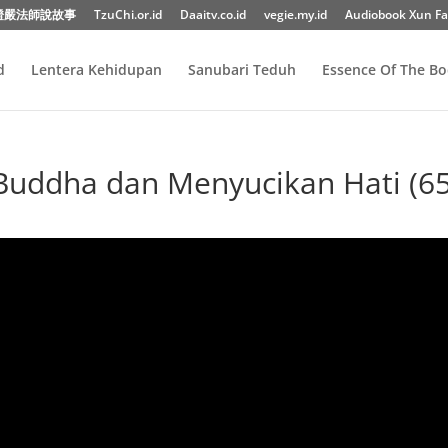
證嚴法師說故事
TzuChi.or.id
Daaitv.co.id
vegie.my.id
Audiobook Xun Fa
d
Lentera Kehidupan
Sanubari Teduh
Essence Of The B
uddha dan Menyucikan Hati (65