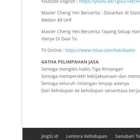
Youtube English :
https://youtu.be/TguQ-FMzY
Master Cheng Yen Bercerita : Disiarkan di Sta
Medan 49 UHF
Master Cheng Yen Bercerita Tayang Setiap Hari
Hanya Di Daai Tv.
TV Online :
https://www.mivo.com/live/daaitv
GATHA PELIMPAHAN JASA
Semoga mengikis habis Tiga Rintangan
Semoga memperoleh kebijaksanaan dan mem
Semoga seluruh rintangan lenyap adanya
Dari kehidupan ke kehidupan senantiasa berjal
JingSi.id
Lentera Kehidupan
Sanubari T