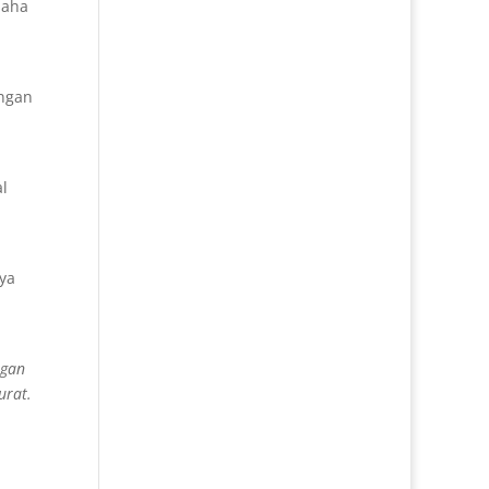
saha
ngan
l
ya
ngan
urat.