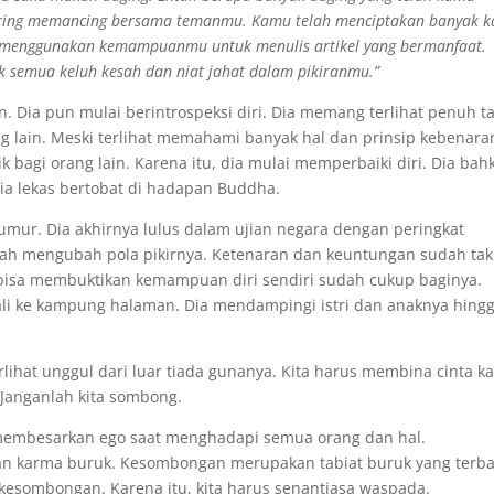
ering memancing bersama temanmu. Kamu telah menciptakan banyak 
 menggunakan kemampuanmu untuk menulis artikel yang bermanfaat.
k semua keluh kesah dan niat jahat dalam pikiranmu.”
n. Dia pun mulai berintrospeksi diri. Dia memang terlihat penuh t
g lain. Meski terlihat memahami banyak hal dan prinsip kebenara
ik bagi orang lain. Karena itu, dia mulai memperbaiki diri. Dia bah
dia lekas bertobat di hadapan Buddha.
mur. Dia akhirnya lulus dalam ujian negara dengan peringkat
elah mengubah pola pikirnya. Ketenaran dan keuntungan sudah tak
bisa membuktikan kemampuan diri sendiri sudah cukup baginya.
ali ke kampung halaman. Dia mendampingi istri dan anaknya hing
rlihat unggul dari luar tiada gunanya. Kita harus membina cinta ka
 Janganlah kita sombong.
i membesarkan ego saat menghadapi semua orang dan hal.
n karma buruk. Kesombongan merupakan tabiat buruk yang terb
i kesombongan. Karena itu, kita harus senantiasa waspada.