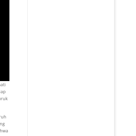
ati
iap
uruk
ruh
ang
ahwa