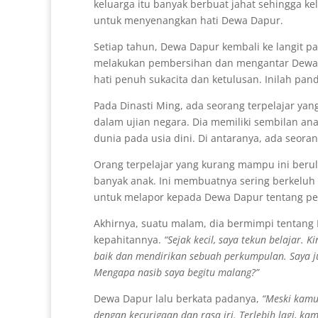
keluarga itu banyak berbuat jahat sehingga kel
untuk menyenangkan hati Dewa Dapur.
Setiap tahun, Dewa Dapur kembali ke langit pa
melakukan pembersihan dan mengantar Dewa 
hati penuh sukacita dan ketulusan. Inilah p
Pada Dinasti Ming, ada seorang terpelajar ya
dalam ujian negara. Dia memiliki sembilan ana
dunia pada usia dini. Di antaranya, ada seorang
Orang terpelajar yang kurang mampu ini berulan
banyak anak. Ini membuatnya sering berkeluh 
untuk melapor kepada Dewa Dapur tentang pe
Akhirnya, suatu malam, dia bermimpi tentang
kepahitannya.
“Sejak kecil, saya tekun belajar.
baik dan mendirikan sebuah perkumpulan. Saya ju
Mengapa nasib saya begitu malang?”
Dewa Dapur lalu berkata padanya,
“Meski kamu
dengan kecurigaan dan rasa iri. Terlebih lagi, 