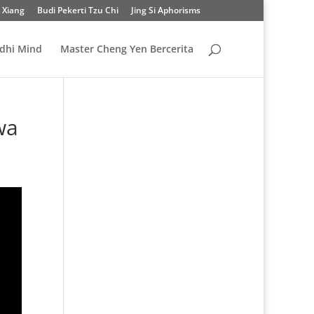
 Xiang
Budi Pekerti Tzu Chi
Jing Si Aphorisms
odhi Mind
Master Cheng Yen Bercerita
wa