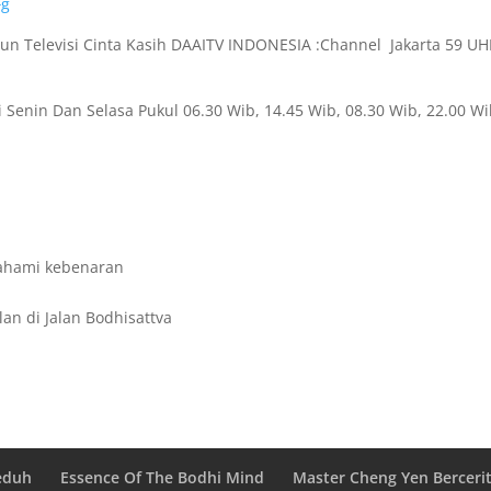
Fg
siun Televisi Cinta Kasih DAAITV INDONESIA :Channel Jakarta 59 UH
 Senin Dan Selasa Pukul 06.30 Wib, 14.45 Wib, 08.30 Wib, 22.00 Wi
ahami kebenaran
an di Jalan Bodhisattva
eduh
Essence Of The Bodhi Mind
Master Cheng Yen Berceri