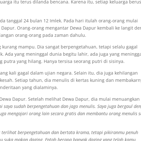
uarga itu terus dilanda bencana. Karena itu, setiap keluarga beru
da tanggal 24 bulan 12 Imlek. Pada hari itulah orang-orang mulai
Dapur. Orang-orang mengantar Dewa Dapur kembali ke langit de
andangan orang-orang pada zaman dahulu.
ng kurang mampu. Dia sangat berpengetahuan, tetapi selalu gagal
k. Ada yang meninggal dunia begitu lahir, ada juga yang meningga
 putra yang hilang. Hanya tersisa seorang putri di sisinya.
g kali gagal dalam ujian negara. Selain itu, dia juga kehilangan
kesah. Setiap tahun, dia menulis di kertas kuning dan membakarn
nderitaan yang dialaminya.
 Dewa Dapur. Setelah melihat Dewa Dapur, dia mulai menuangkan
 Kini saya sudah berpengetahuan dan jago menulis. Saya juga bergaul de
ga mengajari orang lain secara gratis dan membantu orang menulis s
 terlihat berpengetahuan dan bertata krama, tetapi pikiranmu penuh
kamu suka makan daging. Entah berapa banyak daging yang telah kamu