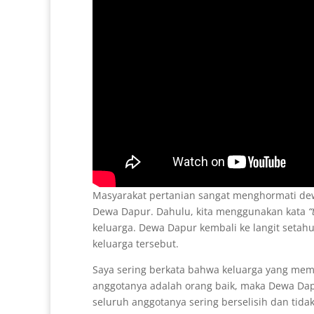
Masyarakat pertanian sangat menghormati dewa
Dewa Dapur. Dahulu, kita menggunakan kata
“
keluarga. Dewa Dapur kembali ke langit setah
keluarga tersebut.
Saya sering berkata bahwa keluarga yang memu
anggotanya adalah orang baik, maka Dewa Dapu
seluruh anggotanya sering berselisih dan ti