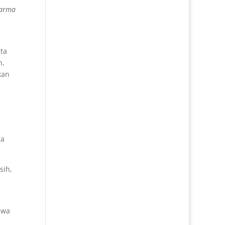
karma
ata
n,
kan
ga
sih,
awa