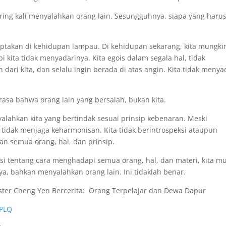
ring kali menyalahkan orang lain. Sesungguhnya, siapa yang haru
ptakan di kehidupan lampau. Di kehidupan sekarang, kita mungki
 kita tidak menyadarinya. Kita egois dalam segala hal, tidak
ri kita, dan selalu ingin berada di atas angin. Kita tidak menya
rasa bahwa orang lain yang bersalah, bukan kita.
lahkan kita yang bertindak sesuai prinsip kebenaran. Meski
a tidak menjaga keharmonisan. Kita tidak berintrospeksi ataupun
n semua orang, hal, dan prinsip.
si tentang cara menghadapi semua orang, hal, dan materi, kita m
a, bahkan menyalahkan orang lain. Ini tidaklah benar.
aster Cheng Yen Bercerita: Orang Terpelajar dan Dewa Dapur
IPLQ