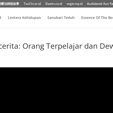
證嚴法師說故事
TzuChi.or.id
Daaitv.co.id
vegie.my.id
Audiobook Xun Fa
d
Lentera Kehidupan
Sanubari Teduh
Essence Of The B
erita: Orang Terpelajar dan De