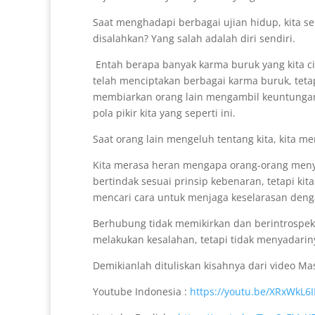
Saat menghadapi berbagai ujian hidup, kita se
disalahkan? Yang salah adalah diri sendiri.
Entah berapa banyak karma buruk yang kita ci
telah menciptakan berbagai karma buruk, tetapi
membiarkan orang lain mengambil keuntungan da
pola pikir kita yang seperti ini.
Saat orang lain mengeluh tentang kita, kita me
Kita merasa heran mengapa orang-orang menya
bertindak sesuai prinsip kebenaran, tetapi kit
mencari cara untuk menjaga keselarasan denga
Berhubung tidak memikirkan dan berintrospek
melakukan kesalahan, tetapi tidak menyadariny
Demikianlah dituliskan kisahnya dari video M
Youtube Indonesia :
https://youtu.be/XRxWkL6