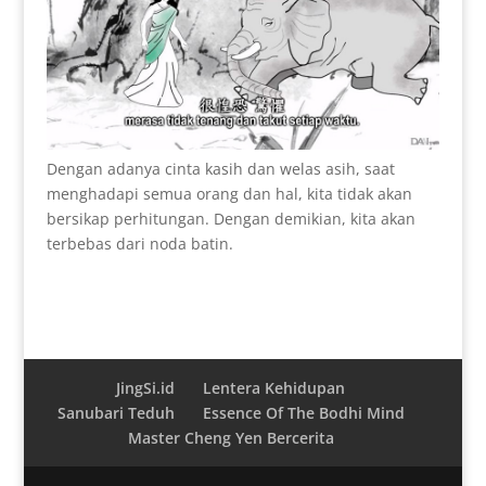
Dengan adanya cinta kasih dan welas asih, saat
menghadapi semua orang dan hal, kita tidak akan
bersikap perhitungan. Dengan demikian, kita akan
terbebas dari noda batin.
JingSi.id
Lentera Kehidupan
Sanubari Teduh
Essence Of The Bodhi Mind
Master Cheng Yen Bercerita