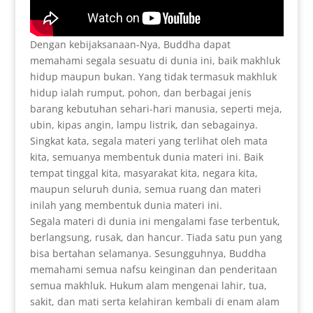
Dengan kebijaksanaan-Nya, Buddha dapat
memahami segala sesuatu di dunia ini, baik makhluk
hidup maupun bukan. Yang tidak termasuk makhluk
hidup ialah rumput, pohon, dan berbagai jenis
barang kebutuhan sehari-hari manusia, seperti meja,
ubin, kipas angin, lampu listrik, dan sebagainya.
Singkat kata, segala materi yang terlihat oleh mata
kita, semuanya membentuk dunia materi ini. Baik
tempat tinggal kita, masyarakat kita, negara kita,
maupun seluruh dunia, semua ruang dan materi
inilah yang membentuk dunia materi ini.
Segala materi di dunia ini mengalami fase terbentuk,
berlangsung, rusak, dan hancur. Tiada satu pun yang
bisa bertahan selamanya. Sesungguhnya, Buddha
memahami semua nafsu keinginan dan penderitaan
semua makhluk. Hukum alam mengenai lahir, tua,
sakit, dan mati serta kelahiran kembali di enam alam