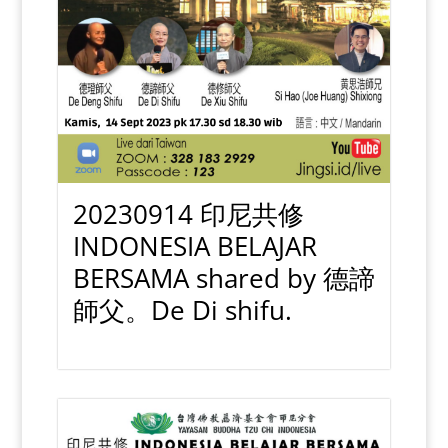
20230914 印尼共修
INDONESIA BELAJAR
BERSAMA shared by 德諦
師父。De Di shifu.