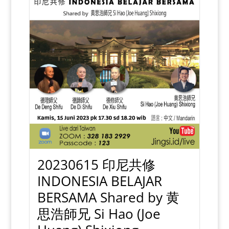
20230615 印尼共修
INDONESIA BELAJAR
BERSAMA Shared by 黄
思浩師兄 Si Hao (Joe