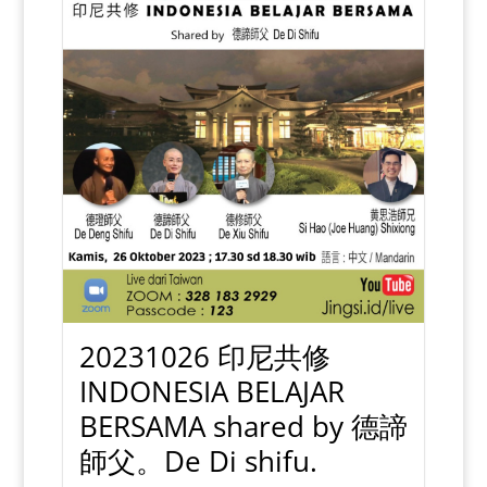
20231026 印尼共修
INDONESIA BELAJAR
BERSAMA shared by 德諦
師父。De Di shifu.