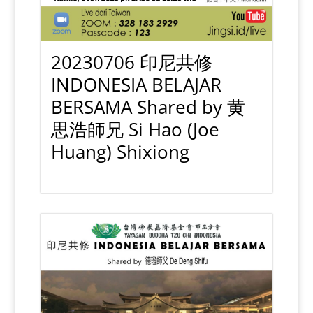
20230706 印尼共修
INDONESIA BELAJAR
BERSAMA Shared by 黄
思浩師兄 Si Hao (Joe
Huang) Shixiong