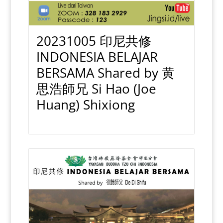
20231005 印尼共修
INDONESIA BELAJAR
BERSAMA Shared by 黄
思浩師兄 Si Hao (Joe
Huang) Shixiong