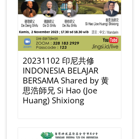
20231102 印尼共修
INDONESIA BELAJAR
BERSAMA Shared by 黄
思浩師兄 Si Hao (Joe
Huang) Shixiong