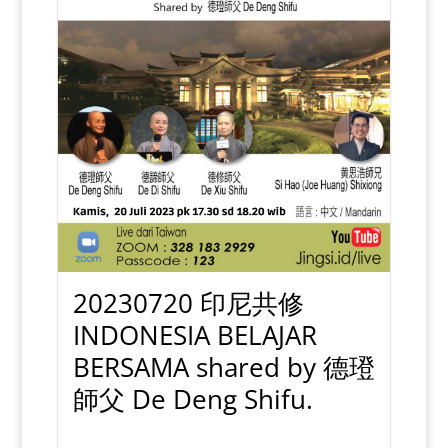
20230720 印尼共修
INDONESIA BELAJAR
BERSAMA shared by 德璒
師父 De Deng Shifu.