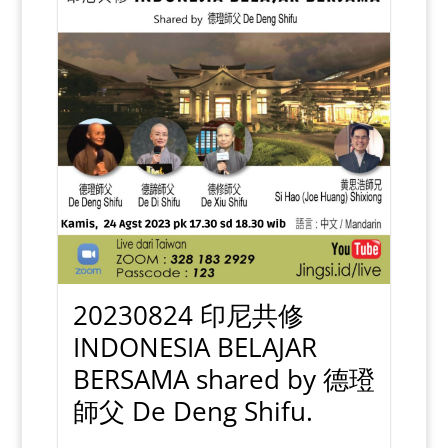
20230824 印尼共修
INDONESIA BELAJAR
BERSAMA shared by 德璒
師父 De Deng Shifu.