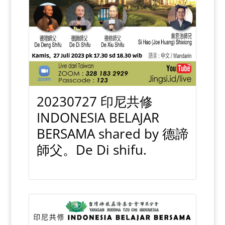
20230727 印尼共修
INDONESIA BELAJAR
BERSAMA shared by 德諦
師父。De Di shifu.