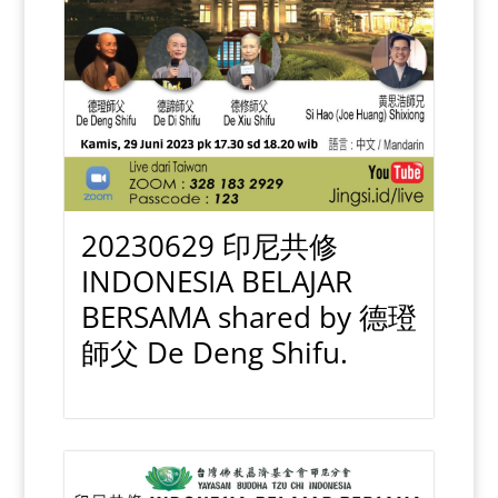
20230629 印尼共修
INDONESIA BELAJAR
BERSAMA shared by 德璒
師父 De Deng Shifu.