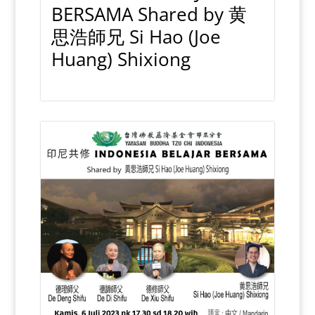
BERSAMA Shared by 黄
思浩師兄 Si Hao (Joe
Huang) Shixiong