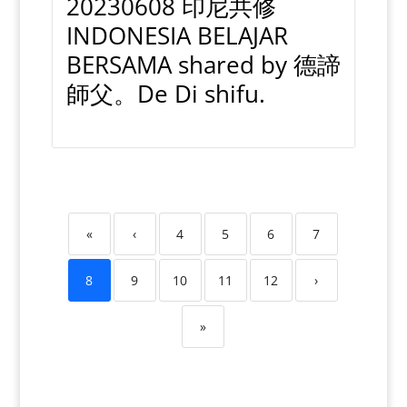
20230608 印尼共修
INDONESIA BELAJAR
BERSAMA shared by 德諦
師父。De Di shifu.
«
‹
4
5
6
7
8
9
10
11
12
›
»