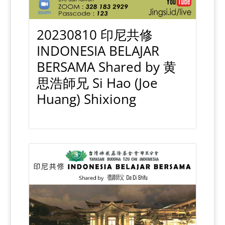
20230810 印尼共修
INDONESIA BELAJAR
BERSAMA Shared by 黄
思浩師兄 Si Hao (Joe
Huang) Shixiong