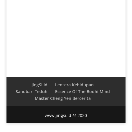
JingSi.id
Lentera Kehidupan
Sanubari Teduh
Essence Of The Bodhi Mind
Master Cheng Yen Bercerita
www.jingsi.id @ 2020