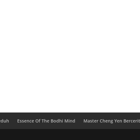
eduh
Essence Of The Bodhi Mind
Master Cheng Yen Berceri