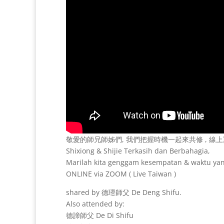
敬愛的師兄師姊們, 我們把握時機一起來共修 , 線上熏
Shixiong & Shijie Terkasih dan Berbahagia,
Marilah kita genggam kesempatan & waktu yan
ONLINE via ZOOM ( Live Taiwan )
shared by 德璒師父 De Deng Shifu.
Also attended by:
德諦師父 De Di Shifu