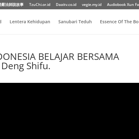
證嚴法師說故事
TzuChi.or.id
Daaitv.co.id
vegie.my.id
Audiobook Xun Fa
d
Lentera Kehidupan
Sanubari Teduh
Essence Of The B
ONESIA BELAJAR BERSAMA
eng Shifu.