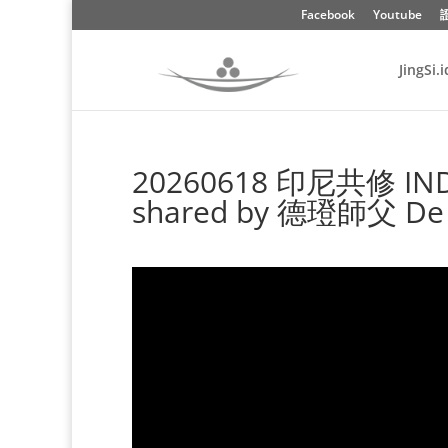
Facebook
Youtube
JingSi.i
20260618 印尼共修 IND
shared by 德璒師父 De D