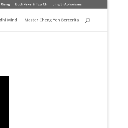
 Xiang
Budi Pekerti Tzu Chi
Jing Si Aphorisms
odhi Mind
Master Cheng Yen Bercerita