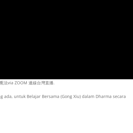
法via ZOOM 連線台灣直播.
g ada, untuk Belajar Bersama (Gong Xiu) dalam Dharma secara