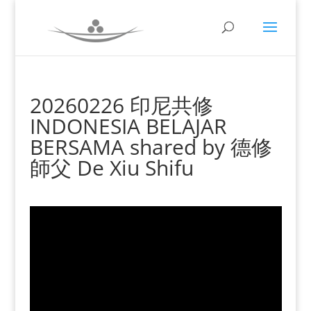
20260226 印尼共修
INDONESIA BELAJAR
BERSAMA shared by 德修
師父 De Xiu Shifu