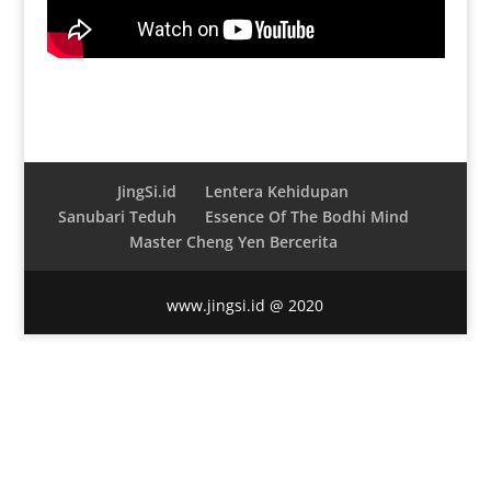
JingSi.id
Lentera Kehidupan
Sanubari Teduh
Essence Of The Bodhi Mind
Master Cheng Yen Bercerita
www.jingsi.id @ 2020