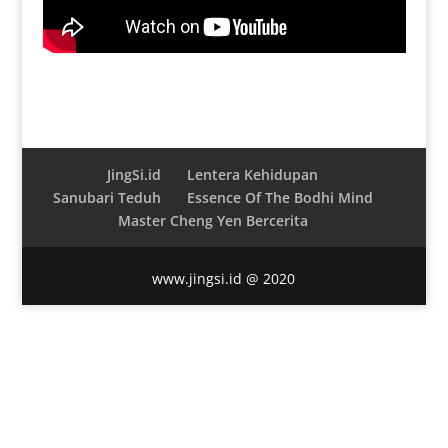
JingSi.id
Lentera Kehidupan
Sanubari Teduh
Essence Of The Bodhi Mind
Master Cheng Yen Bercerita
www.jingsi.id @ 2020