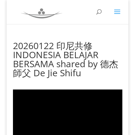
20260122 印尼共修
INDONESIA BELAJAR
BERSAMA shared by 德杰
師父 De Jie Shifu