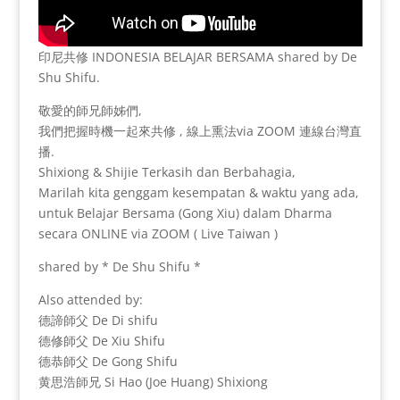
印尼共修 INDONESIA BELAJAR BERSAMA shared by De
Shu Shifu.
敬愛的師兄師姊們,
我們把握時機一起來共修 , 線上熏法via ZOOM 連線台灣直
播.
Shixiong & Shijie Terkasih dan Berbahagia,
Marilah kita genggam kesempatan & waktu yang ada,
untuk Belajar Bersama (Gong Xiu) dalam Dharma
secara ONLINE via ZOOM ( Live Taiwan )
shared by * De Shu Shifu *
Also attended by:
德諦師父 De Di shifu
德修師父 De Xiu Shifu
德恭師父 De Gong Shifu
黄思浩師兄 Si Hao (Joe Huang) Shixiong