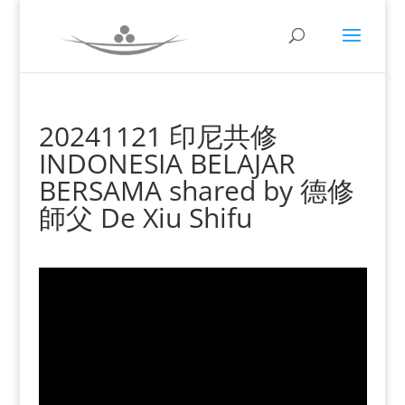
20241121 印尼共修
INDONESIA BELAJAR
BERSAMA shared by 德修
師父 De Xiu Shifu