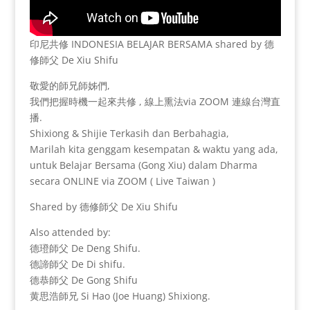
印尼共修 INDONESIA BELAJAR BERSAMA shared by 德
修師父 De Xiu Shifu
敬愛的師兄師姊們,
我們把握時機一起來共修 , 線上熏法via ZOOM 連線台灣直
播.
Shixiong & Shijie Terkasih dan Berbahagia,
Marilah kita genggam kesempatan & waktu yang ada,
untuk Belajar Bersama (Gong Xiu) dalam Dharma
secara ONLINE via ZOOM ( Live Taiwan )
Shared by 德修師父 De Xiu Shifu
Also attended by:
德璒師父 De Deng Shifu.
德諦師父 De Di shifu.
德恭師父 De Gong Shifu
黄思浩師兄 Si Hao (Joe Huang) Shixiong.