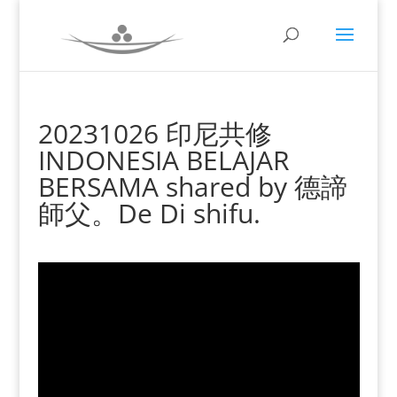
20231026 印尼共修
INDONESIA BELAJAR
BERSAMA shared by 德諦
師父。De Di shifu.