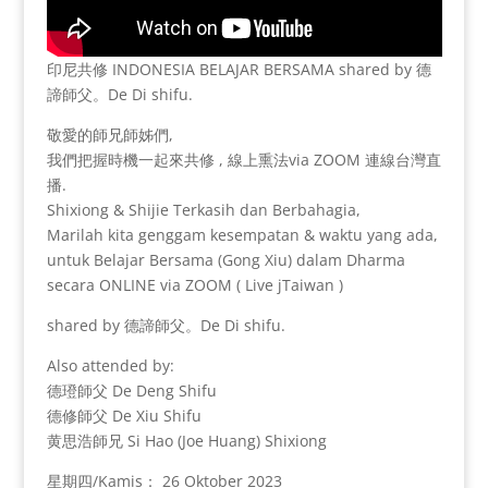
印尼共修 INDONESIA BELAJAR BERSAMA shared by 德
諦師父。De Di shifu.
敬愛的師兄師姊們,
我們把握時機一起來共修 , 線上熏法via ZOOM 連線台灣直
播.
Shixiong & Shijie Terkasih dan Berbahagia,
Marilah kita genggam kesempatan & waktu yang ada,
untuk Belajar Bersama (Gong Xiu) dalam Dharma
secara ONLINE via ZOOM ( Live jTaiwan )
shared by 德諦師父。De Di shifu.
Also attended by:
德璒師父 De Deng Shifu
德修師父 De Xiu Shifu
黄思浩師兄 Si Hao (Joe Huang) Shixiong
星期四/Kamis： 26 Oktober 2023