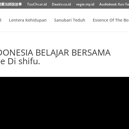
證嚴法師說故事
TzuChi.or.id
Daaitv.co.id
vegie.my.id
Audiobook Xun Fa
d
Lentera Kehidupan
Sanubari Teduh
Essence Of The B
ONESIA BELAJAR BERSAMA
Di shifu.