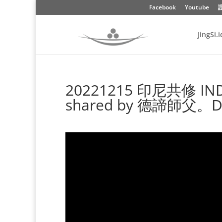
Facebook
Youtube
JingSi.i
20221215 印尼共修 IND
shared by 德諦師父。De 