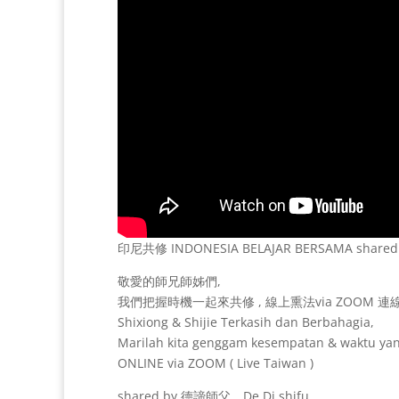
印尼共修 INDONESIA BELAJAR BERSAMA shared
敬愛的師兄師姊們,
我們把握時機一起來共修 , 線上熏法via ZOOM 連
Shixiong & Shijie Terkasih dan Berbahagia,
Marilah kita genggam kesempatan & waktu yan
ONLINE via ZOOM ( Live Taiwan )
shared by 德諦師父。De Di shifu.