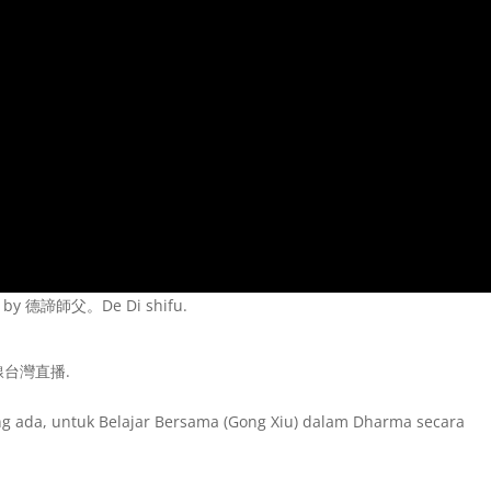
 by 德諦師父。De Di shifu.
線台灣直播.
g ada, untuk Belajar Bersama (Gong Xiu) dalam Dharma secara