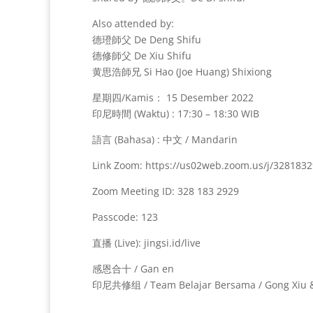
Also attended by:
德璒師父 De Deng Shifu
德修師父 De Xiu Shifu
黄思浩師兄 Si Hao (Joe Huang) Shixiong
星期四/Kamis： 15 Desember 2022
印尼時間 (Waktu) : 17:30 – 18:30 WIB
語言 (Bahasa) : 中文 / Mandarin
Link Zoom: https://us02web.zoom.us/j/328183
Zoom Meeting ID: 328 183 2929
Passcode: 123
直播 (Live): jingsi.id/live
感恩合十 / Gan en
印尼共修组 / Team Belajar Bersama / Gong Xiu &