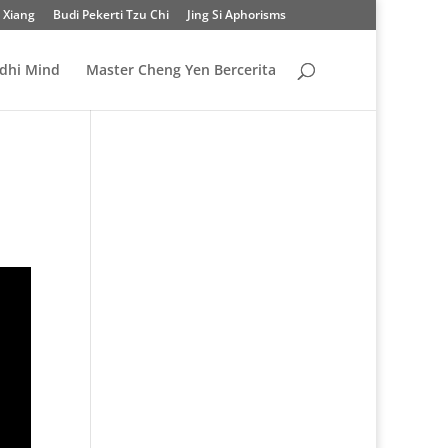
 Xiang
Budi Pekerti Tzu Chi
Jing Si Aphorisms
odhi Mind
Master Cheng Yen Bercerita