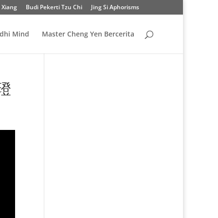
 Xiang
Budi Pekerti Tzu Chi
Jing Si Aphorisms
odhi Mind
Master Cheng Yen Bercerita
德璒