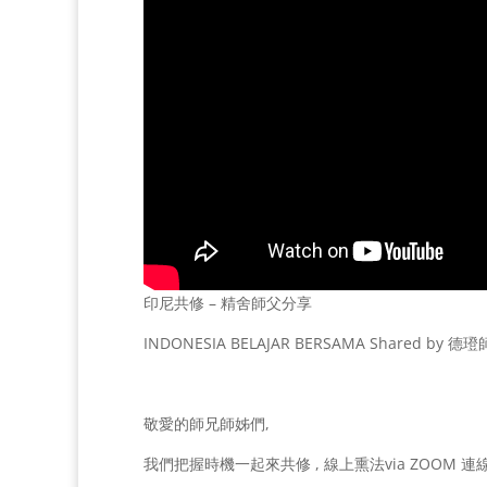
印尼共修 – 精舍師父分享
INDONESIA BELAJAR BERSAMA Shared by 德璒師
敬愛的師兄師姊們,
我們把握時機一起來共修 , 線上熏法via ZOOM 連