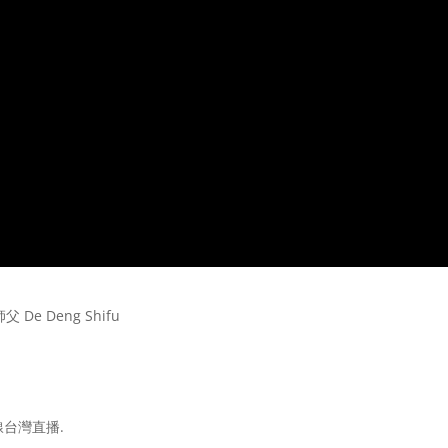
父 De Deng Shifu
線台灣直播.