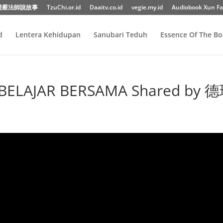
證嚴法師說故事
TzuChi.or.id
Daaitv.co.id
vegie.my.id
Audiobook Xun Fa
d
Lentera Kehidupan
Sanubari Teduh
Essence Of The B
 BELAJAR BERSAMA Shared by 