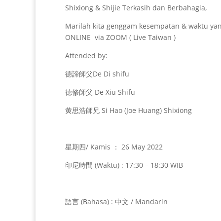
Shixiong & Shijie Terkasih dan Berbahagia,
Marilah kita genggam kesempatan & waktu yan
ONLINE via ZOOM ( Live Taiwan )
Attended by:
德諦師父De Di shifu
德修師父 De Xiu Shifu
黄思浩師兄 Si Hao (Joe Huang) Shixiong
星期四/ Kamis ： 26 May 2022
印尼時間 (Waktu) : 17:30 – 18:30 WIB
語言 (Bahasa) : 中文 / Mandarin