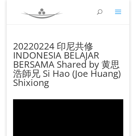
20220224 印尼共修
INDONESIA BELAJAR
BERSAMA Shared by 黄思
浩師兄 Si Hao (Joe Huang)
Shixiong